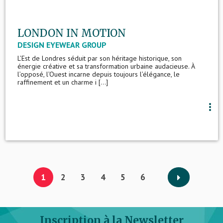
LONDON IN MOTION
DESIGN EYEWEAR GROUP
L’Est de Londres séduit par son héritage historique, son
énergie créative et sa transformation urbaine audacieuse. À
l’opposé, l’Ouest incarne depuis toujours l’élégance, le
raffinement et un charme i [...]
more_vert
1
2
3
4
5
6
Inscription à la Newsletter