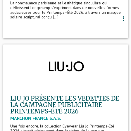
La nonchalance parisienne et l'esthétique singulière qui
définissent Longchamp s'expriment dans de nouvelles formes
audacieuses pour le Printemps–Été 2026, à travers un masque
solaire sculptural conçu [...]
more_vert
LIU JO PRÉSENTE LES VEDETTES DE
LA CAMPAGNE PUBLICITAIRE
PRINTEMPS-ÉTÉ 2026
MARCHON FRANCE S.A.S.
Une fois encore, la collection Eyewear Liu Jo Printemps-Été
2026 s'inscrit pleinement dans la vision de la marque,