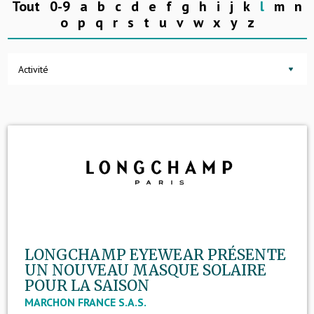
Tout
0-9
a
b
c
d
e
f
g
h
i
j
k
l
m
n
o
p
q
r
s
t
u
v
w
x
y
z
Activité
LONGCHAMP EYEWEAR PRÉSENTE
UN NOUVEAU MASQUE SOLAIRE
POUR LA SAISON
MARCHON FRANCE S.A.S.