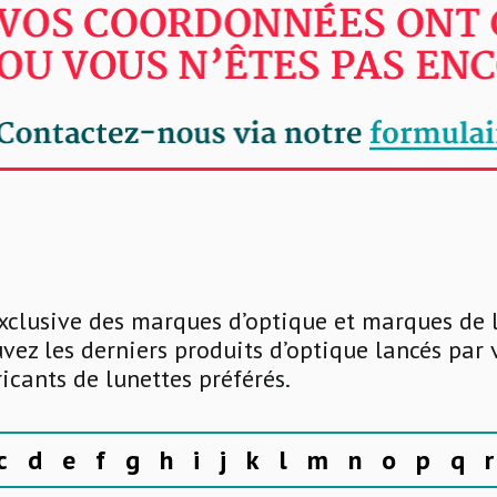
xclusive des marques d’optique et marques de 
uvez les derniers produits d’optique lancés par
ricants de lunettes préférés.
c
d
e
f
g
h
i
j
k
l
m
n
o
p
q
r