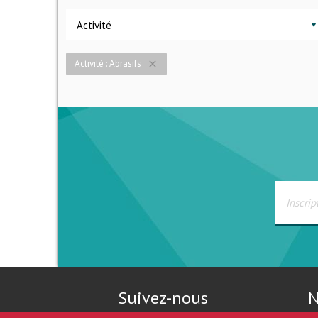
Activité
Activité : Abrasifs
close
Suivez-nous
N