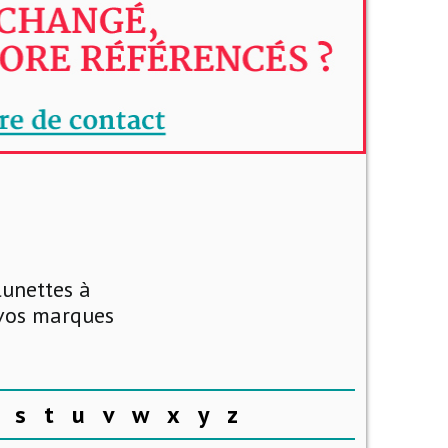
lunettes à
 vos marques
s
t
u
v
w
x
y
z