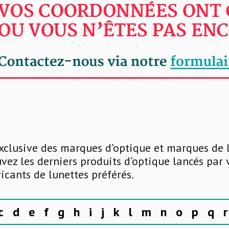
xclusive des marques d’optique et marques de 
uvez les derniers produits d’optique lancés par
ricants de lunettes préférés.
c
d
e
f
g
h
i
j
k
l
m
n
o
p
q
r