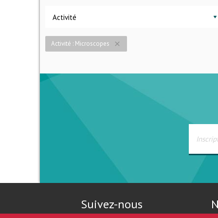
Activité
Activité : Microscopes
close
Suivez-nous
N