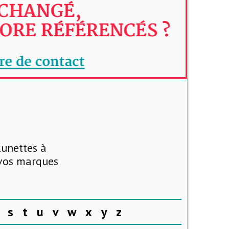
lunettes à
 vos marques
s
t
u
v
w
x
y
z