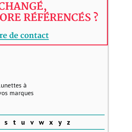
lunettes à
 vos marques
s
t
u
v
w
x
y
z