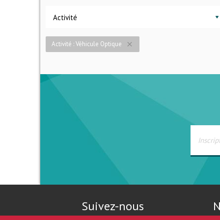
Activité
Activité : Véhicule Optique
close
Suivez-nous
N