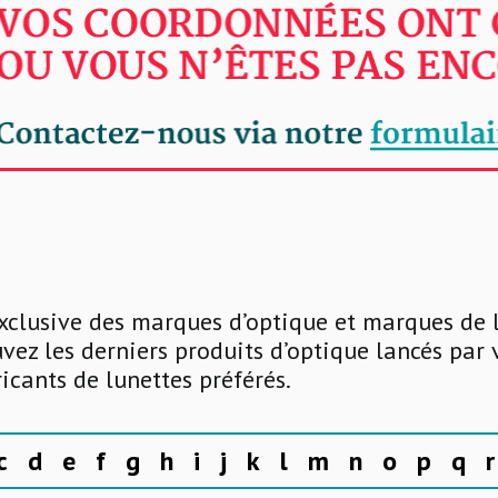
xclusive des marques d’optique et marques de 
uvez les derniers produits d’optique lancés par
ricants de lunettes préférés.
c
d
e
f
g
h
i
j
k
l
m
n
o
p
q
r