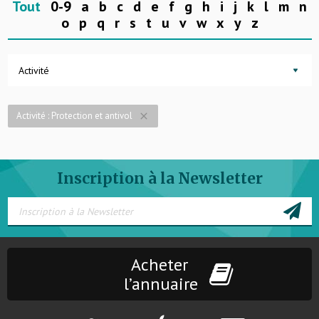
Tout
0-9
a
b
c
d
e
f
g
h
i
j
k
l
m
n
o
p
q
r
s
t
u
v
w
x
y
z
Activité
Activité : Protection et antivol
close
Inscription à la Newsletter
Acheter
l’annuaire