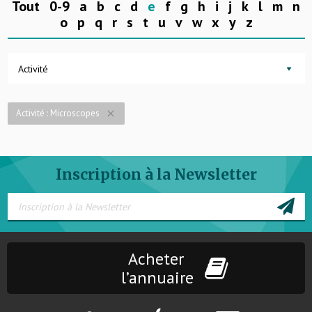
Tout
0-9
a
b
c
d
e
f
g
h
i
j
k
l
m
n
o
p
q
r
s
t
u
v
w
x
y
z
Activité
Activité : Microscopes
close
Inscription à la Newsletter
Acheter
l’annuaire