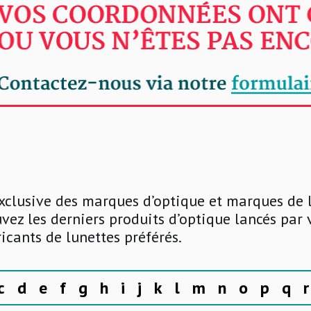
xclusive des marques d’optique et marques de 
uvez les derniers produits d’optique lancés par
ricants de lunettes préférés.
c
d
e
f
g
h
i
j
k
l
m
n
o
p
q
r