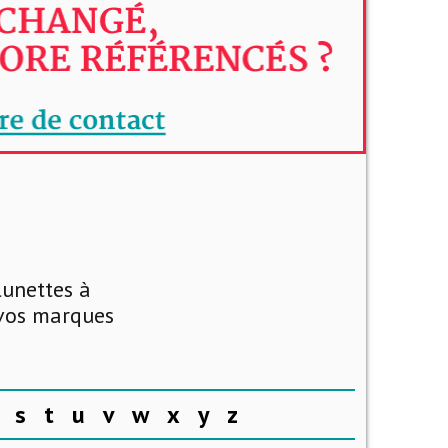
lunettes à
 vos marques
s
t
u
v
w
x
y
z