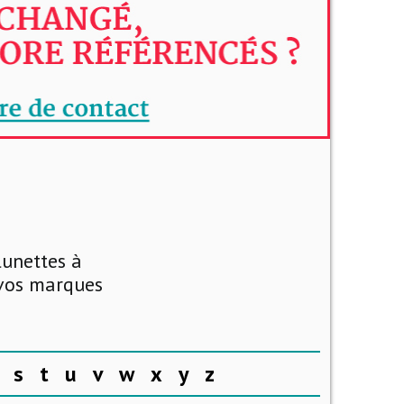
lunettes à
 vos marques
s
t
u
v
w
x
y
z