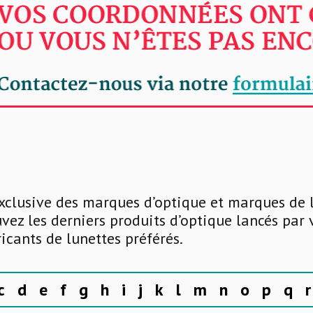
xclusive des marques d’optique et marques de 
uvez les derniers produits d’optique lancés par
ricants de lunettes préférés.
c
d
e
f
g
h
i
j
k
l
m
n
o
p
q
r