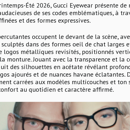
Printemps-Été 2026, Gucci Eyewear présente de 
audacieuses de ses codes emblématiques, à tra
ffinées et des formes expressives.
percutantes occupent le devant de la scène, av
 sculptés dans des formes oeil de chat larges e
de logos métalliques revisités, positionnés vert
 la monture. Jouant avec la transparence et la c
duit des silhouettes en acétate révélant profond
ogos ajourés et de nuances havane éclatantes. 
ent carrées aux modèles multicouches et ton s
 confort au quotidien et caractère affirmé.