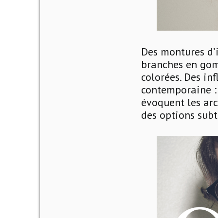
Des montures d’i
branches en gom
colorées. Des in
contemporaine : 
évoquent les arc
des options subt