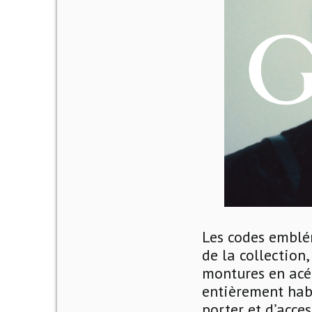
Les codes emblém
de la collectio
montures en acét
entièrement hab
porter et d’acce