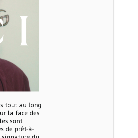
s tout au long
r la face des
les sont
s de prêt-à-
t signature du