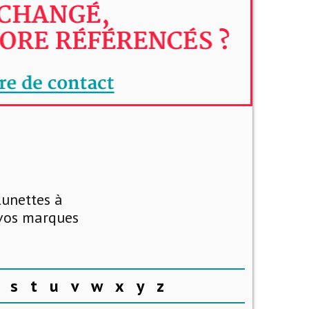
lunettes à
 vos marques
s
t
u
v
w
x
y
z