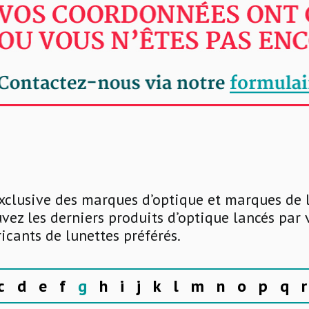
xclusive des marques d’optique et marques de 
uvez les derniers produits d’optique lancés par
ricants de lunettes préférés.
c
d
e
f
g
h
i
j
k
l
m
n
o
p
q
r