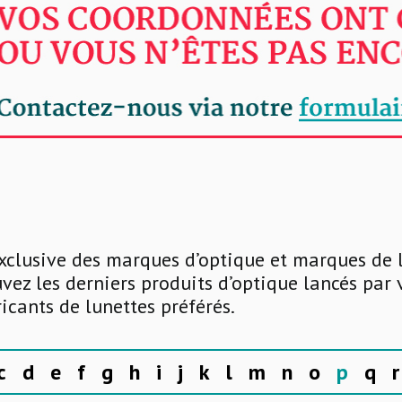
xclusive des marques d’optique et marques de 
uvez les derniers produits d’optique lancés par
ricants de lunettes préférés.
c
d
e
f
g
h
i
j
k
l
m
n
o
p
q
r