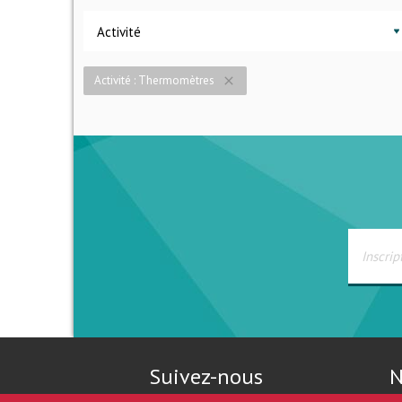
Activité
Activité : Thermomètres
close
Suivez-nous
N