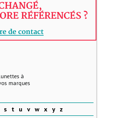
lunettes à
 vos marques
s
t
u
v
w
x
y
z