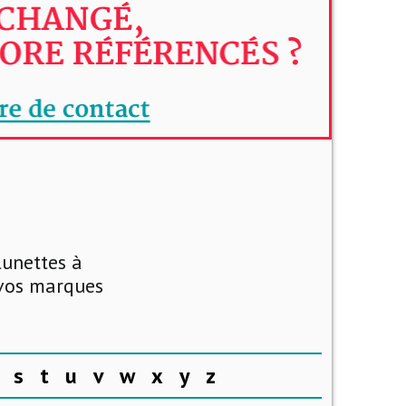
lunettes à
 vos marques
s
t
u
v
w
x
y
z