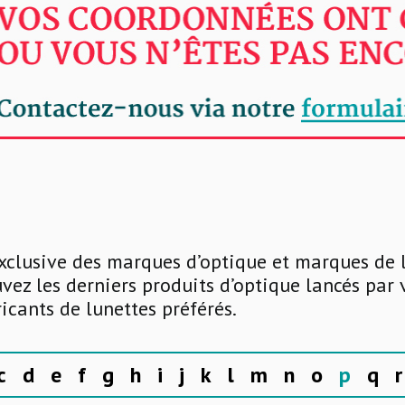
xclusive des marques d’optique et marques de 
uvez les derniers produits d’optique lancés par
ricants de lunettes préférés.
c
d
e
f
g
h
i
j
k
l
m
n
o
p
q
r