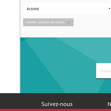
Activité
Activité : Lunettes de chasse
close
Suivez-nous
N