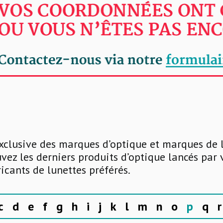
xclusive des marques d’optique et marques de 
uvez les derniers produits d’optique lancés par
ricants de lunettes préférés.
c
d
e
f
g
h
i
j
k
l
m
n
o
p
q
r