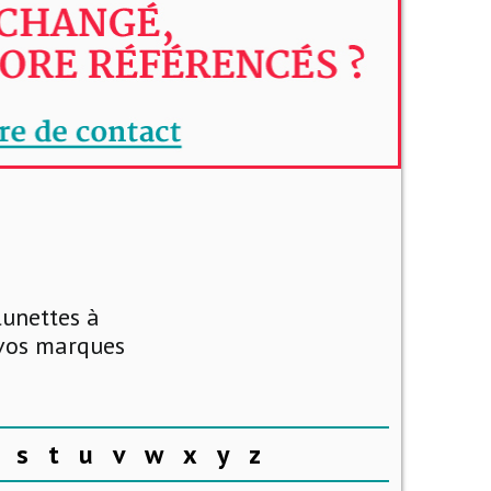
lunettes à
 vos marques
s
t
u
v
w
x
y
z