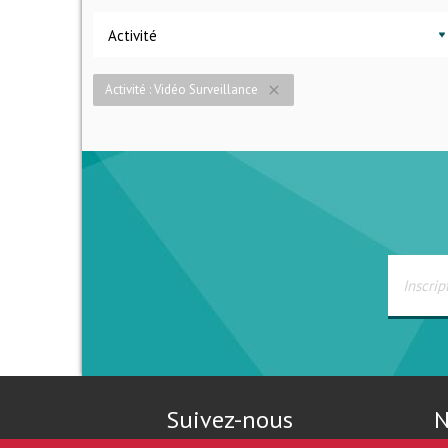
Activité
Activité : Vidéo Surveillance
close
Suivez-nous
N