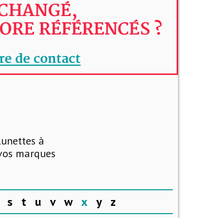
lunettes à
 vos marques
s
t
u
v
w
x
y
z