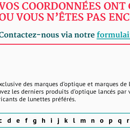
xclusive des marques d’optique et marques de 
uvez les derniers produits d’optique lancés par
ricants de lunettes préférés.
c
d
e
f
g
h
i
j
k
l
m
n
o
p
q
r