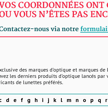
xclusive des marques d’optique et marques de 
uvez les derniers produits d’optique lancés par
ricants de lunettes préférés.
c
d
e
f
g
h
i
j
k
l
m
n
o
p
q
r