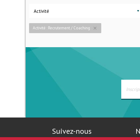
Activité
Activité : Recrutement / Coaching
close
Suivez-nous
N