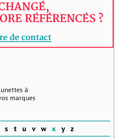
lunettes à
 vos marques
s
t
u
v
w
x
y
z