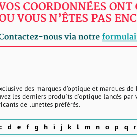
xclusive des marques d’optique et marques de 
uvez les derniers produits d’optique lancés par
ricants de lunettes préférés.
c
d
e
f
g
h
i
j
k
l
m
n
o
p
q
r