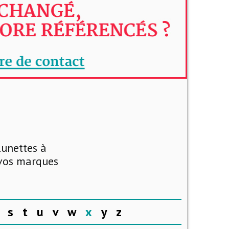
lunettes à
 vos marques
s
t
u
v
w
x
y
z