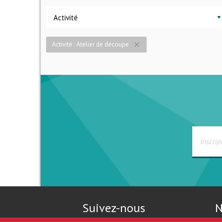
Activité
Activité : Atelier de découpe
close
Suivez-nous
N