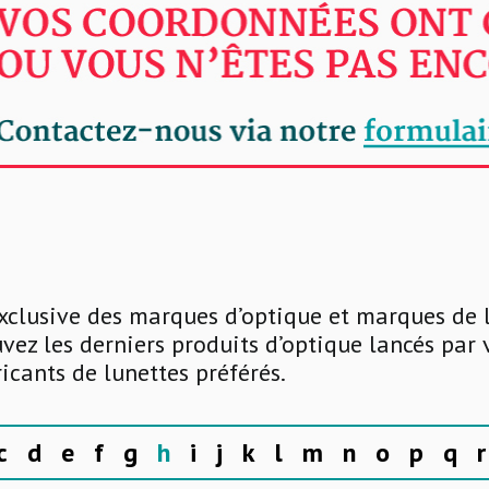
xclusive des marques d’optique et marques de 
uvez les derniers produits d’optique lancés par
ricants de lunettes préférés.
c
d
e
f
g
h
i
j
k
l
m
n
o
p
q
r