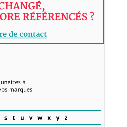
lunettes à
 vos marques
s
t
u
v
w
x
y
z