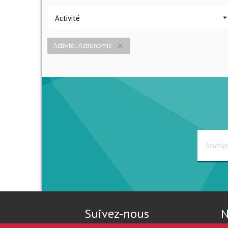
Activité
Activité : Astronomie
close
Suivez-nous
N