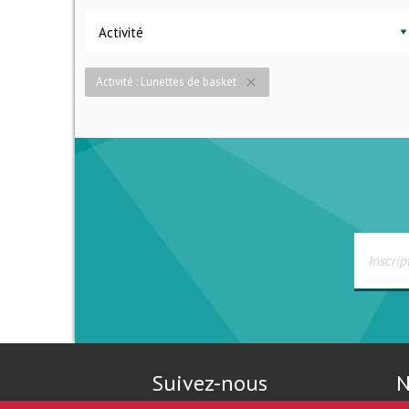
Activité
Activité : Lunettes de basket
close
Suivez-nous
N