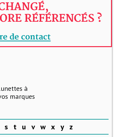
lunettes à
 vos marques
s
t
u
v
w
x
y
z