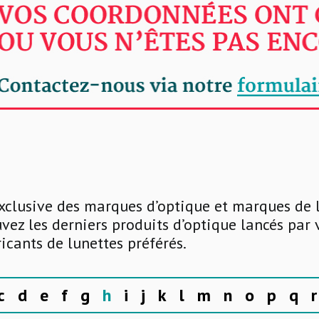
xclusive des marques d’optique et marques de 
uvez les derniers produits d’optique lancés par
ricants de lunettes préférés.
c
d
e
f
g
h
i
j
k
l
m
n
o
p
q
r