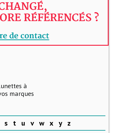
lunettes à
 vos marques
s
t
u
v
w
x
y
z