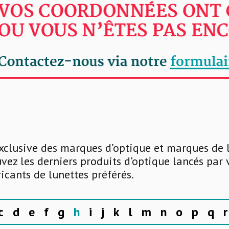
xclusive des marques d’optique et marques de 
uvez les derniers produits d’optique lancés par
ricants de lunettes préférés.
c
d
e
f
g
h
i
j
k
l
m
n
o
p
q
r