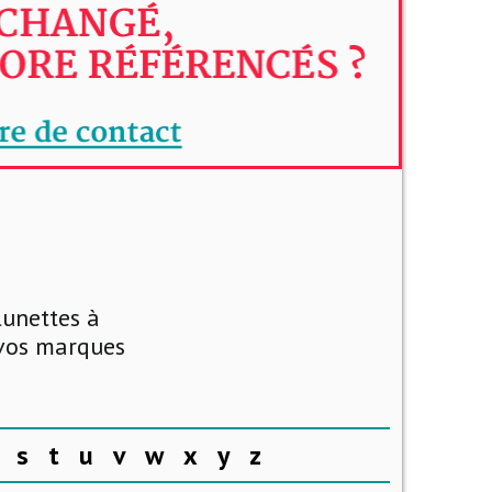
lunettes à
 vos marques
s
t
u
v
w
x
y
z