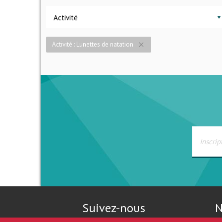
Activité
Activité : Lunettes de natation
close
Suivez-nous
N