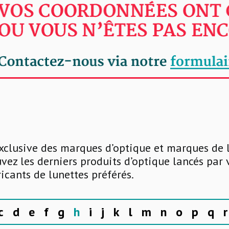
xclusive des marques d’optique et marques de 
uvez les derniers produits d’optique lancés par
ricants de lunettes préférés.
c
d
e
f
g
h
i
j
k
l
m
n
o
p
q
r