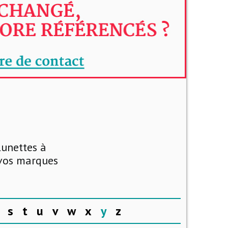
lunettes à
 vos marques
s
t
u
v
w
x
y
z