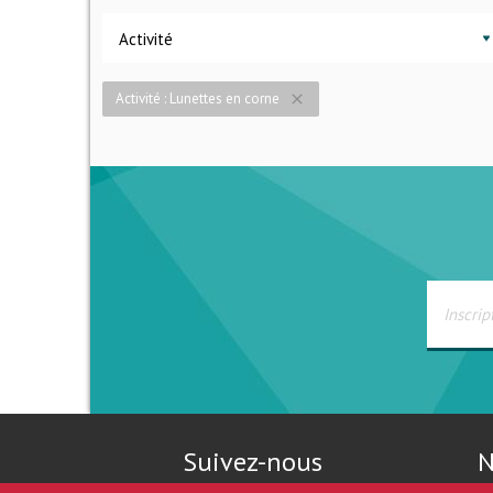
Activité
Activité : Lunettes en corne
close
Suivez-nous
N