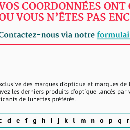
xclusive des marques d’optique et marques de 
uvez les derniers produits d’optique lancés par
ricants de lunettes préférés.
c
d
e
f
g
h
i
j
k
l
m
n
o
p
q
r