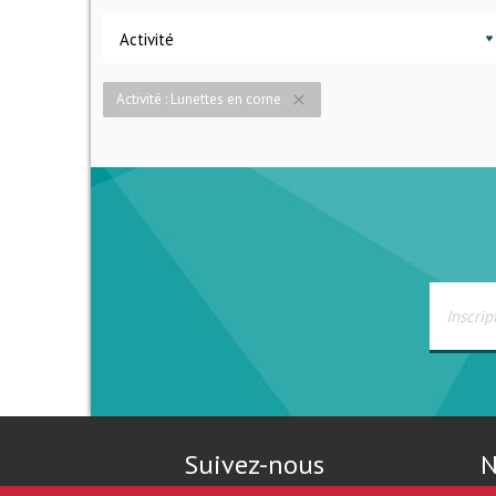
Activité
Activité : Lunettes en corne
close
Suivez-nous
N