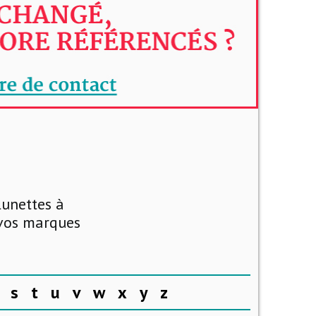
lunettes à
 vos marques
s
t
u
v
w
x
y
z