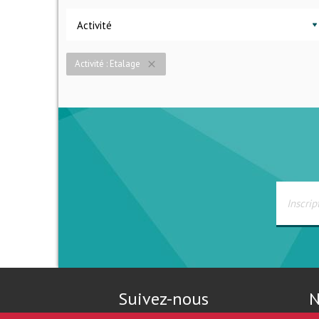
Activité
Activité : Etalage
close
Suivez-nous
N