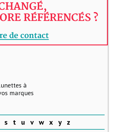
lunettes à
 vos marques
s
t
u
v
w
x
y
z