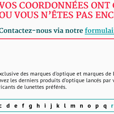
xclusive des marques d’optique et marques de 
uvez les derniers produits d’optique lancés par
ricants de lunettes préférés.
c
d
e
f
g
h
i
j
k
l
m
n
o
p
q
r