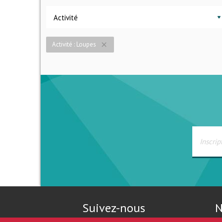
Activité
Activité : Loupes
close
Suivez-nous
N