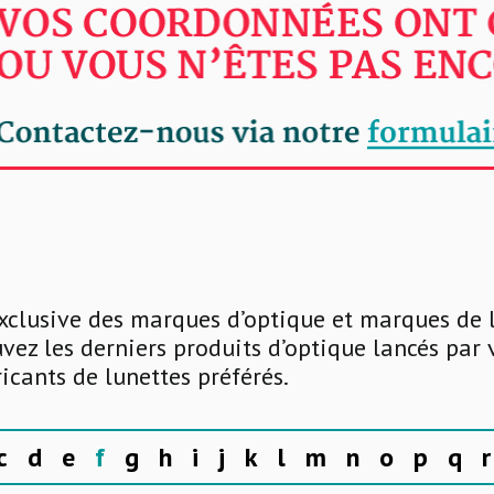
xclusive des marques d’optique et marques de 
uvez les derniers produits d’optique lancés par
ricants de lunettes préférés.
c
d
e
f
g
h
i
j
k
l
m
n
o
p
q
r