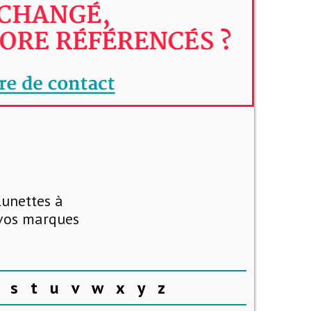
lunettes à
 vos marques
s
t
u
v
w
x
y
z