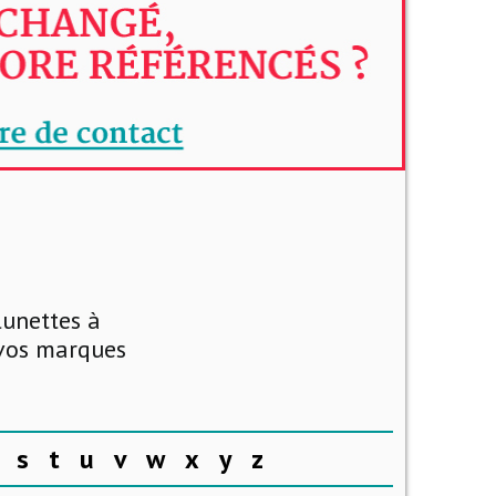
lunettes à
 vos marques
s
t
u
v
w
x
y
z