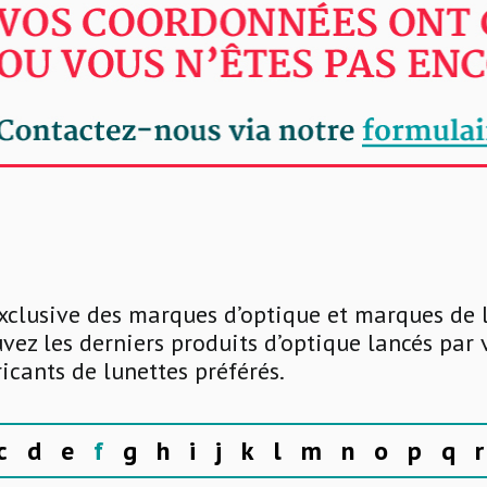
xclusive des marques d’optique et marques de 
uvez les derniers produits d’optique lancés par
ricants de lunettes préférés.
c
d
e
f
g
h
i
j
k
l
m
n
o
p
q
r