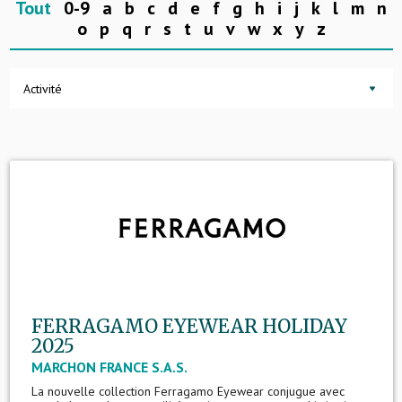
Tout
0-9
a
b
c
d
e
f
g
h
i
j
k
l
m
n
o
p
q
r
s
t
u
v
w
x
y
z
Activité
FERRAGAMO EYEWEAR HOLIDAY
2025
MARCHON FRANCE S.A.S.
La nouvelle collection Ferragamo Eyewear conjugue avec