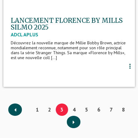
LANCEMENT FLORENCE BY MILLS
SILMO 2025
ADCL APLUS
Découvrez la nouvelle marque de Millie Bobby Brown, actrice
mondialement reconnue, notamment pour son rôle principal
dans la série Stranger Things. Sa marque «Florence by Mills»,
est une nouvelle coll [...]
more_vert
1
2
3
4
5
6
7
8