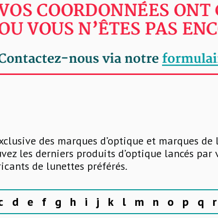
xclusive des marques d’optique et marques de 
uvez les derniers produits d’optique lancés par
ricants de lunettes préférés.
c
d
e
f
g
h
i
j
k
l
m
n
o
p
q
r