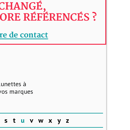
lunettes à
 vos marques
s
t
u
v
w
x
y
z