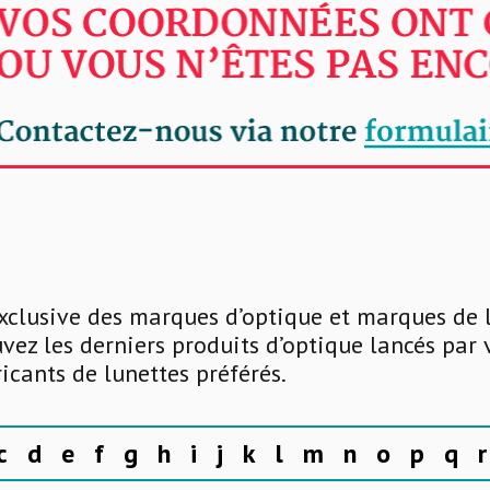
xclusive des marques d’optique et marques de 
uvez les derniers produits d’optique lancés par
ricants de lunettes préférés.
c
d
e
f
g
h
i
j
k
l
m
n
o
p
q
r