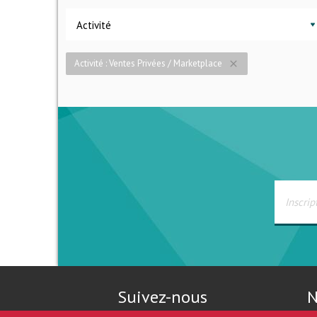
Activité
Activité : Ventes Privées / Marketplace
close
Suivez-nous
N