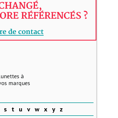
lunettes à
 vos marques
s
t
u
v
w
x
y
z