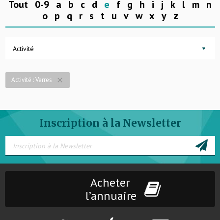
Tout
0-9
a
b
c
d
e
f
g
h
i
j
k
l
m
n
o
p
q
r
s
t
u
v
w
x
y
z
Activité
Activité : Verres
close
Inscription à la Newsletter
Acheter
l’annuaire