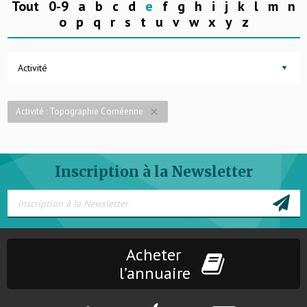
Tout
0-9
a
b
c
d
e
f
g
h
i
j
k
l
m
n
o
p
q
r
s
t
u
v
w
x
y
z
Activité
Activité : Topographie Cornéenne
close
Inscription à la Newsletter
Acheter
l’annuaire