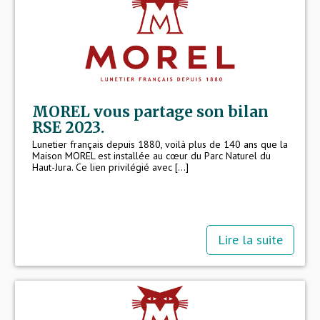
-
Lightec, qui propose des lunettes de vue
au design épuré. Innovante et chic, cette
collection place le confort et la légèreté
au cœur de ses montures.
MOREL vous partage son bilan
RSE 2023.
Lunetier français depuis 1880, voilà plus de 140 ans que la
Maison MOREL est installée au cœur du Parc Naturel du
Haut-Jura. Ce lien privilégié avec [...]
Plus qu’un nom,
Morel est également
une histoire, un savoir-faire, des
valeurs, et une ambition
– celle de
devenir le
lunetier français de référence
dans le monde.
Lire la suite