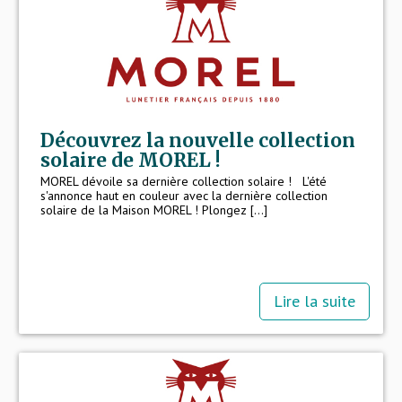
-
Lightec, qui propose des lunettes de vue
au design épuré. Innovante et chic, cette
collection place le confort et la légèreté
au cœur de ses montures.
Découvrez la nouvelle collection
solaire de MOREL !
MOREL dévoile sa dernière collection solaire ! L'été
s'annonce haut en couleur avec la dernière collection
solaire de la Maison MOREL ! Plongez [...]
Plus qu’un nom,
Morel est également
une histoire, un savoir-faire, des
valeurs, et une ambition
– celle de
devenir le
lunetier français de référence
dans le monde.
Lire la suite