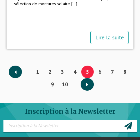
sélection de montures solaire [...]
Lire la suite
1
2
3
4
5
6
7
8
9
10
Inscription à la Newsletter