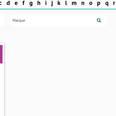
c
d
e
f
g
h
i
j
k
l
m
n
o
p
q
r