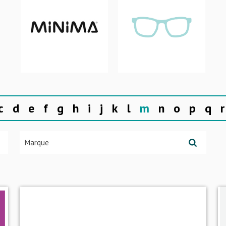
c
d
e
f
g
h
i
j
k
l
m
n
o
p
q
r