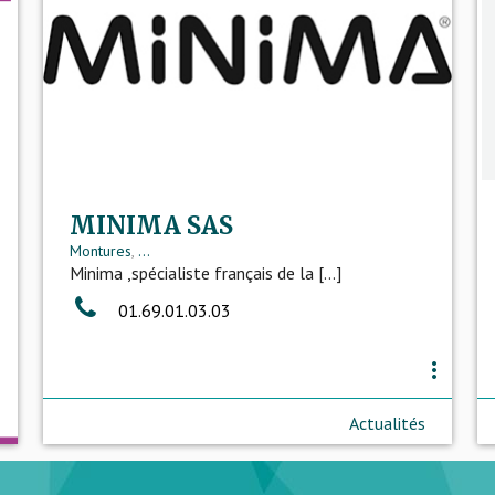
MINIMA SAS
Montures
,
...
Minima ,spécialiste français de la [...]
01.69.01.03.03
more_vert
Actualités