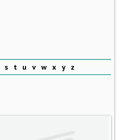
s
t
u
v
w
x
y
z