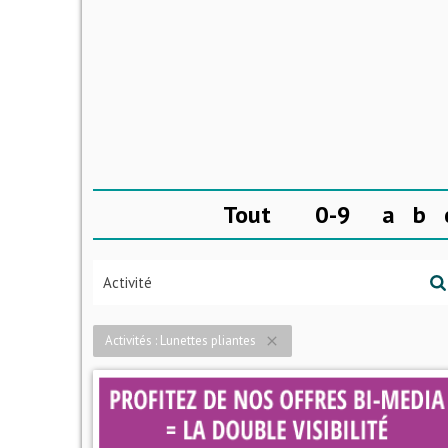
Tout
0-9
a
b
Activités : Lunettes pliantes
close