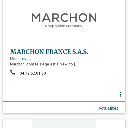
MARCHON FRANCE S.A.S.
Montures
,
...
Marchon, dont le siège est à New Yo [...]
04.72.52.01.80
more_vert
Actualités