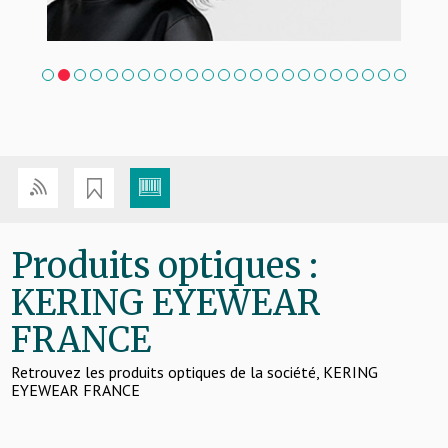
1
2
3
4
5
6
7
8
9
10
11
12
13
14
15
16
17
18
19
20
21
22
23
Produits optiques :
KERING EYEWEAR
FRANCE
Retrouvez les produits optiques de la société, KERING
EYEWEAR FRANCE