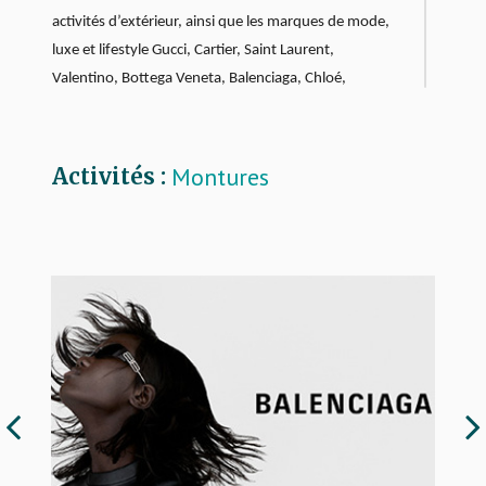
activités d’extérieur, ainsi que les marques de mode,
luxe et lifestyle Gucci, Cartier, Saint Laurent,
Valentino,
Bottega Veneta, Balenciaga, Chloé,
Alexander McQueen, Montblanc, Dunhill,
Alaïa et
Puma.
Montures
Activités :
Par son approche unique du Luxe et son business
model innovant, Kering Eyewear fait bouger les lignes
de la lunetterie de Luxe.