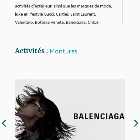
activités d’extérieur, ainsi que les marques de mode,
luxe et lifestyle Gucci, Cartier, Saint Laurent,
Valentino,
Bottega Veneta, Balenciaga, Chloé,
Alexander McQueen, Montblanc, Dunhill,
Alaïa et
Puma.
Montures
Activités :
Par son approche unique du Luxe et son business
model innovant, Kering Eyewear fait bouger les lignes
de la lunetterie de Luxe.