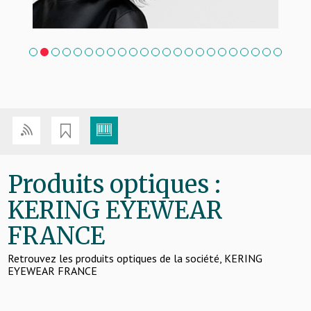
1
2
3
4
5
6
7
8
9
10
11
12
13
14
15
16
17
18
19
20
21
22
23
Produits optiques :
KERING EYEWEAR
FRANCE
Retrouvez les produits optiques de la société, KERING
EYEWEAR FRANCE