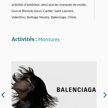
activités d’extérieur, ainsi que les marques de mode,
luxe et lifestyle Gucci, Cartier, Saint Laurent,
Valentino,
Bottega Veneta, Balenciaga, Chloé,
Alexander McQueen, Montblanc, Dunhill,
Alaïa et
Puma.
Montures
Activités :
Par son approche unique du Luxe et son business
model innovant, Kering Eyewear fait bouger les lignes
de la lunetterie de Luxe.