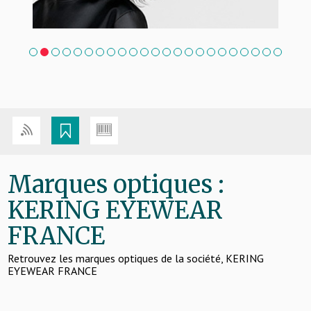
1
2
3
4
5
6
7
8
9
10
11
12
13
14
15
16
17
18
19
20
21
22
23
Marques optiques :
KERING EYEWEAR
FRANCE
Retrouvez les marques optiques de la société, KERING
EYEWEAR FRANCE