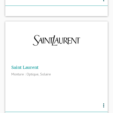
Saint Laurent
Monture : Optique, Solaire
more_vert