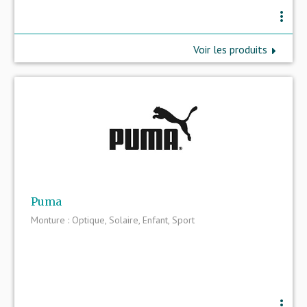
more_vert
Voir les produits
Puma
Monture : Optique, Solaire, Enfant, Sport
more_vert