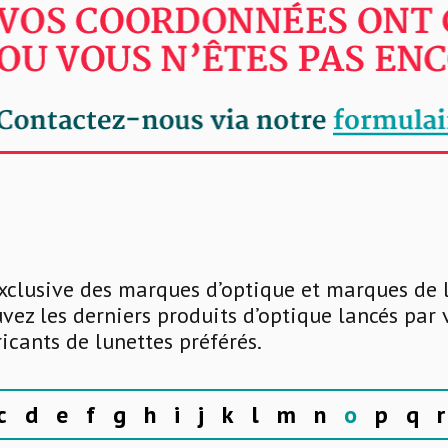
xclusive des marques d’optique et marques de 
uvez les derniers produits d’optique lancés par
ricants de lunettes préférés.
c
d
e
f
g
h
i
j
k
l
m
n
o
p
q
r