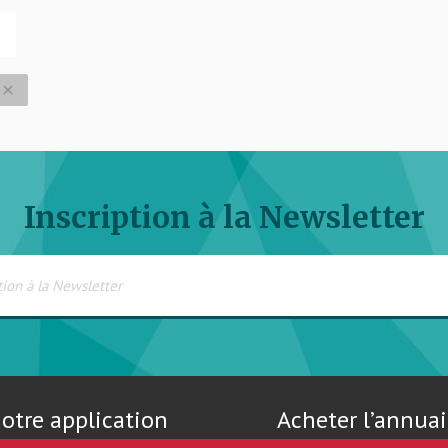
close
Inscription à la Newsletter
otre application
Acheter l’annuai