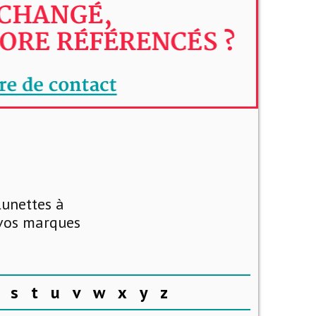
lunettes à
 vos marques
s
t
u
v
w
x
y
z