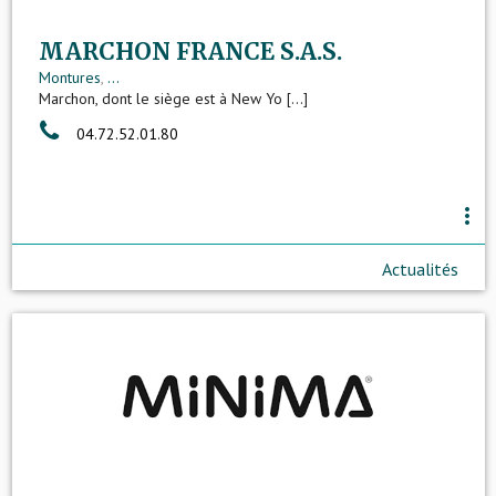
MARCHON FRANCE S.A.S.
Montures
,
...
Marchon, dont le siège est à New Yo [...]
04.72.52.01.80
more_vert
Actualités