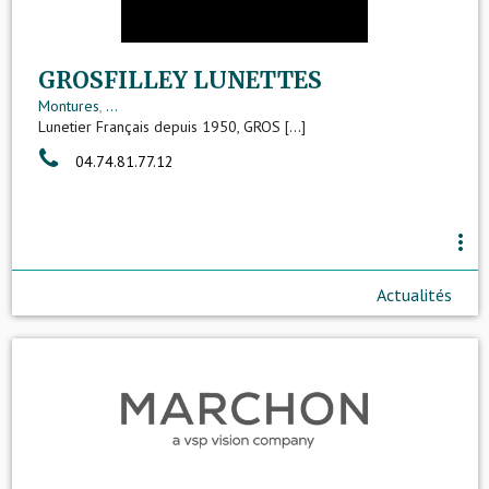
GROSFILLEY LUNETTES
Montures
,
...
Lunetier Français depuis 1950, GROS [...]
04.74.81.77.12
more_vert
Actualités