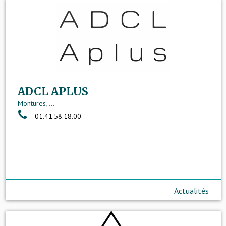
ADCL APLUS
Montures
,
...
01.41.58.18.00
Actualités