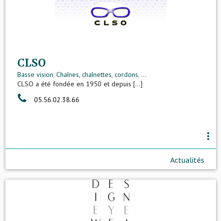
CLSO
Basse vision
,
Chaînes, chaînettes, cordons
,
...
CLSO a été fondée en 1950 et depuis [...]
05.56.02.38.66
more_vert
Actualités