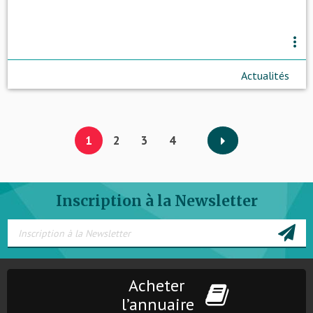
more_vert
Actualités
1
2
3
4
Inscription à la Newsletter
Acheter
l’annuaire