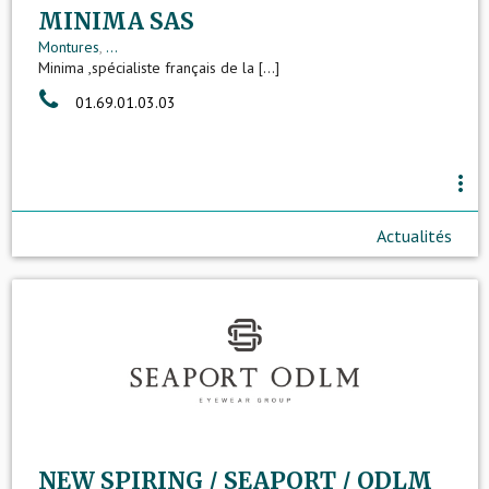
MINIMA SAS
Montures
,
...
Minima ,spécialiste français de la [...]
01.69.01.03.03
more_vert
Actualités
NEW SPIRING / SEAPORT / ODLM