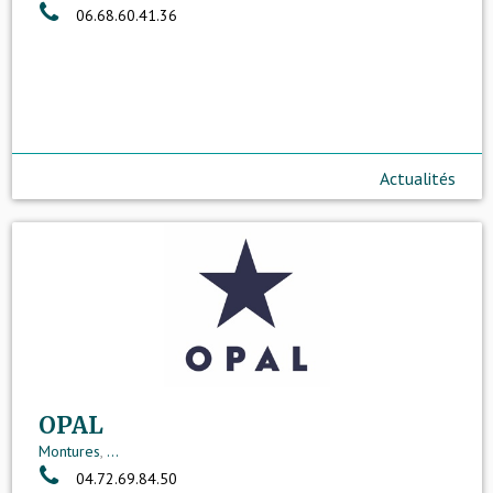
06.68.60.41.36
Actualités
OPAL
Montures
,
...
04.72.69.84.50