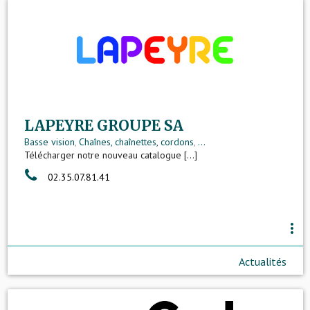
LAPEYRE GROUPE SA
Basse vision
,
Chaînes, chaînettes, cordons
,
...
Télécharger notre nouveau catalogue [...]
02.35.07.81.41
more_vert
Actualités