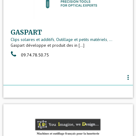
GASPART
Clips solaires et additifs
,
Outillage et petits matériels
,
...
Gaspart développe et produit des in [...]
09.74.78.50.75
more_vert