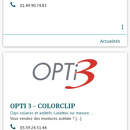
01.49.90.74.83
more_vert
Actualités
OPTI 3 - COLORCLIP
Clips solaires et additifs
,
Lunettes sur mesure
,
...
Vous vendez des montures acétate ? [...]
05.59.24.51.44