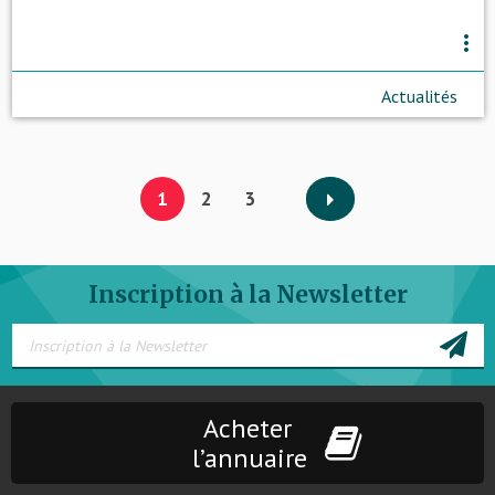
more_vert
Actualités
1
2
3
Inscription à la Newsletter
Acheter
l’annuaire