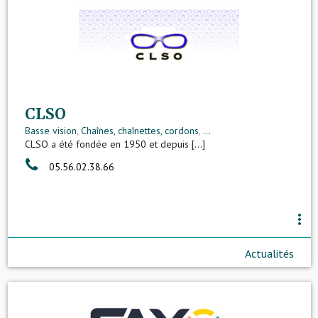
CLSO
Basse vision
,
Chaînes, chaînettes, cordons
,
...
CLSO a été fondée en 1950 et depuis [...]
05.56.02.38.66
more_vert
Actualités