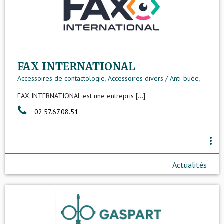
FAX INTERNATIONAL
Accessoires de contactologie
,
Accessoires divers / Anti-buée
,
...
FAX INTERNATIONAL est une entrepris [...]
02.57.67.08.51
more_vert
Actualités