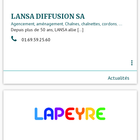
LANSA DIFFUSION SA
Agencement, aménagement
,
Chaînes, chaînettes, cordons
,
...
Depuis plus de 50 ans, LANSA allie [...]
01.69.59.25.60
more_vert
Actualités