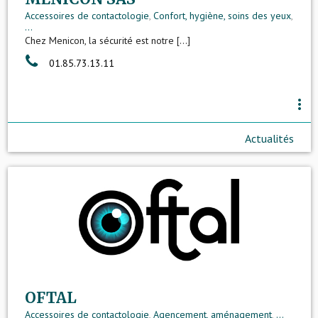
Accessoires de contactologie
,
Confort, hygiène, soins des yeux
,
...
Chez Menicon, la sécurité est notre [...]
01.85.73.13.11
more_vert
Actualités
OFTAL
Accessoires de contactologie
,
Agencement, aménagement
,
...