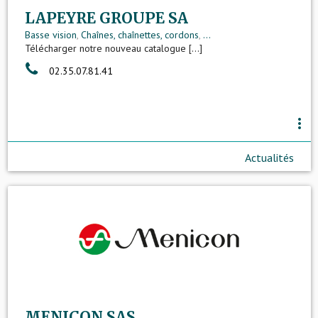
LAPEYRE GROUPE SA
Basse vision
,
Chaînes, chaînettes, cordons
,
...
Télécharger notre nouveau catalogue [...]
02.35.07.81.41
more_vert
Actualités
MENICON SAS