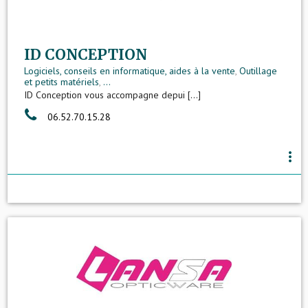
ID CONCEPTION
Logiciels, conseils en informatique, aides à la vente
,
Outillage
et petits matériels
,
...
ID Conception vous accompagne depui [...]
06.52.70.15.28
more_vert