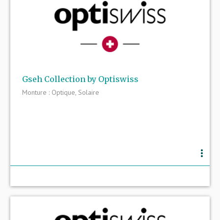
Gseh Collection by Optiswiss
Monture : Optique, Solaire
more_vert