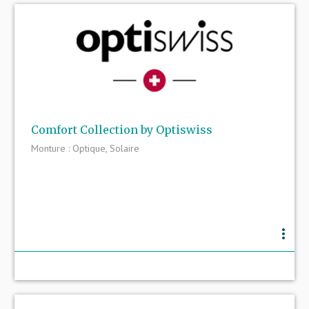
Comfort Collection by Optiswiss
Monture : Optique, Solaire
more_vert