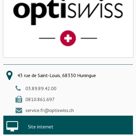
43 rue de Saint-Louis, 68330 Huningue
03.89.89.42.00
0810.861.697
service.fr@optiswiss.ch
Site internet