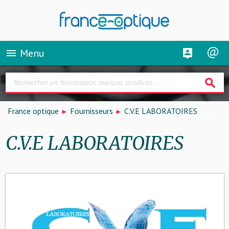
Menu
menu
search
France optique
Fournisseurs
C.V.E LABORATOIRES
C.V.E LABORATOIRES