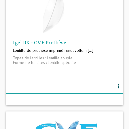
Igel RX - C.V.E Prothèse
Lentille de prothèse imprimé renouvellem [...]
Types de lentilles : Lentille souple
Forme de lentilles : Lentille spéciale
more_vert