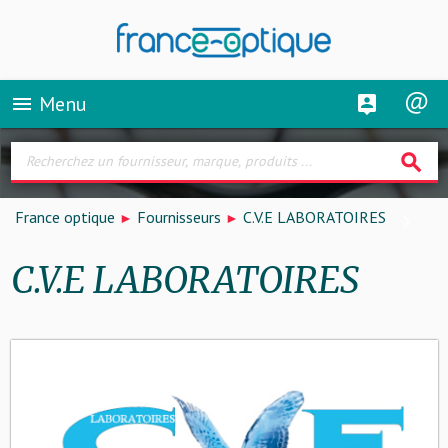
Menu
menu
search
France optique
Fournisseurs
C.V.E LABORATOIRES
C.V.E LABORATOIRES