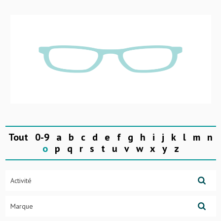
Tout
0-9
a
b
c
d
e
f
g
h
i
j
k
l
m
n
o
p
q
r
s
t
u
v
w
x
y
z