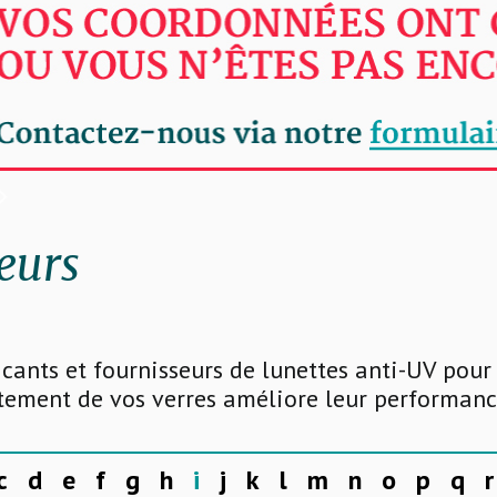
eurs
icants et fournisseurs de lunettes anti-UV pour
itement de vos verres améliore leur performanc
c
d
e
f
g
h
i
j
k
l
m
n
o
p
q
r