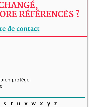
 bien protéger
e.
s
t
u
v
w
x
y
z