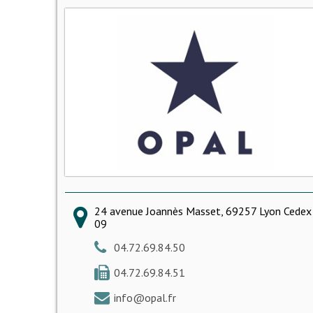
24 avenue Joannès Masset, 69257 Lyon Cedex
09
04.72.69.84.50
04.72.69.84.51
info@opal.fr