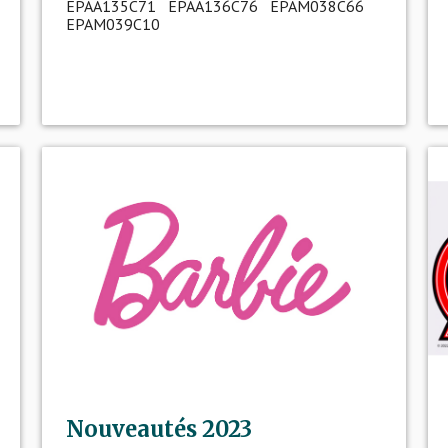
EPAA135C71 EPAA136C76 EPAM038C66
EPAM039C10
Nouveautés 2023