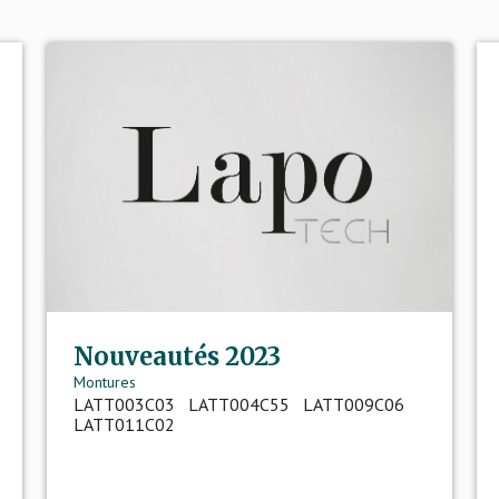
Nouveautés 2023
Montures
LATT003C03 LATT004C55 LATT009C06
LATT011C02