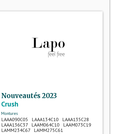
Nouveautés 2023
Crush
Montures
LAAA090C05 LAAA134C10 LAAA135C28
LAAA136C37 LAAM064C10 LAAM073C19
LAMM234C67 LAMM275C61