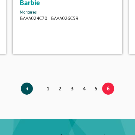
Barbie
Montures
BAAA024C70 BAAA026C59
1
2
3
4
5
6