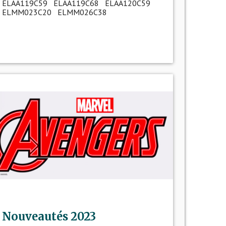
ELAA119C59 ELAA119C68 ELAA120C59
ELMM023C20 ELMM026C38
Nouveautés 2023