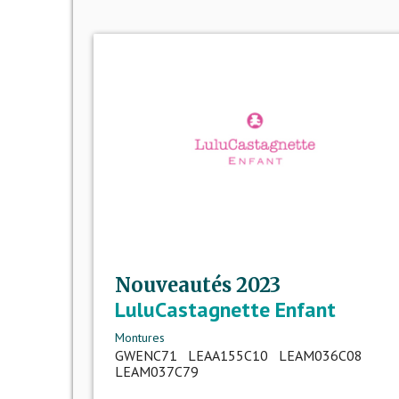
Nouveautés 2023
LuluCastagnette Enfant
Montures
GWENC71 LEAA155C10 LEAM036C08
LEAM037C79