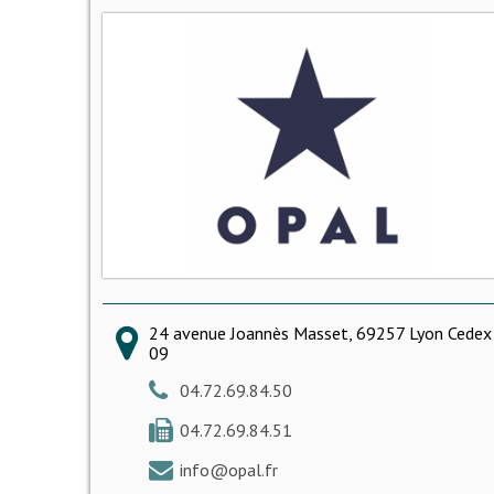
24 avenue Joannès Masset, 69257 Lyon Cedex
09
04.72.69.84.50
04.72.69.84.51
info@opal.fr