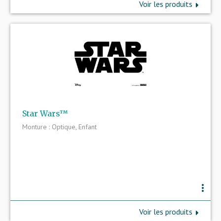
Voir les produits
Star Wars™
Monture : Optique, Enfant
more_vert
Voir les produits