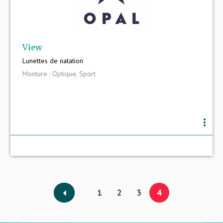
View
Lunettes de natation
Monture : Optique, Sport
more_vert
1
2
3
4