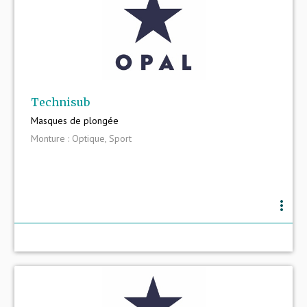
Technisub
Masques de plongée
Monture : Optique, Sport
more_vert