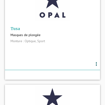
Tusa
Masques de plongée
Monture : Optique, Sport
more_vert