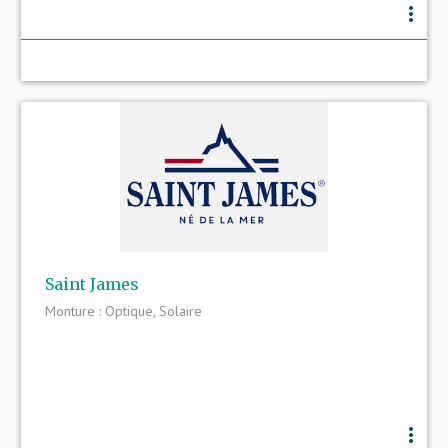
more_vert
Saint James
Monture : Optique, Solaire
more_vert