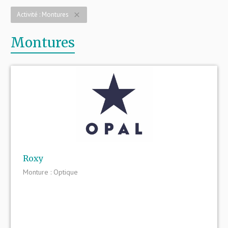
Activité : Montures
close
Montures
Roxy
Monture : Optique